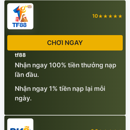
10
★★★★★
CHƠI NGAY
tf88
Nhận ngay 100% tiền thưởng nạp
lần đầu.
Nhận ngay 1% tiền nạp lại mỗi
ngày.