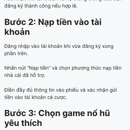
đăng ký thành công nếu hợp lệ.
Bước 2: Nạp tiền vào tài
khoản
Đăng nhập vào tài khoản khi vừa đăng ký xong
phần trên.
Nhấn nút “Nạp tiền” và chọn phương thức nạp tiền
nhà cái đã hỗ trợ.
Điền đầy đủ thông tin vào phiếu và xác nhận gửi
tiền vào tài khoản cá cược.
Bước 3: Chọn game nổ hũ
yêu thích