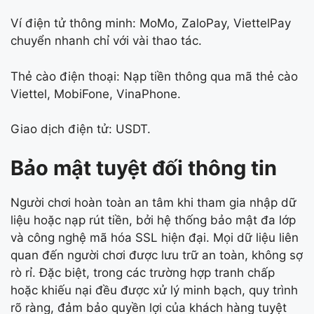
Ví điện tử thông minh: MoMo, ZaloPay, ViettelPay
chuyển nhanh chỉ với vài thao tác.
Thẻ cào điện thoại: Nạp tiền thông qua mã thẻ cào
Viettel, MobiFone, VinaPhone.
Giao dịch điện tử: USDT.
Bảo mật tuyệt đối thông tin
Người chơi hoàn toàn an tâm khi tham gia nhập dữ
liệu hoặc nạp rút tiền, bởi hệ thống bảo mật đa lớp
và công nghệ mã hóa SSL hiện đại. Mọi dữ liệu liên
quan đến người chơi được lưu trữ an toàn, không sợ
rò rỉ. Đặc biệt, trong các trường hợp tranh chấp
hoặc khiếu nại đều được xử lý minh bạch, quy trình
rõ ràng, đảm bảo quyền lợi của khách hàng tuyệt