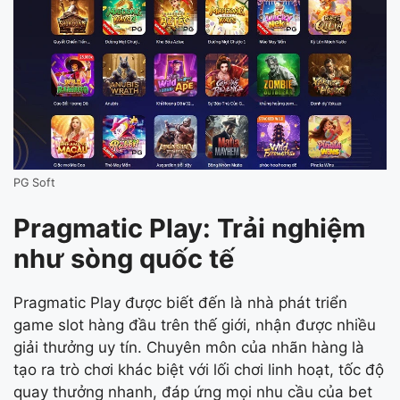
PG Soft
Pragmatic Play: Trải nghiệm
như sòng quốc tế
Pragmatic Play được biết đến là nhà phát triển
game slot hàng đầu trên thế giới, nhận được nhiều
giải thưởng uy tín. Chuyên môn của nhãn hàng là
tạo ra trò chơi khác biệt với lối chơi linh hoạt, tốc độ
quay thưởng nhanh, đáp ứng mọi nhu cầu của bet