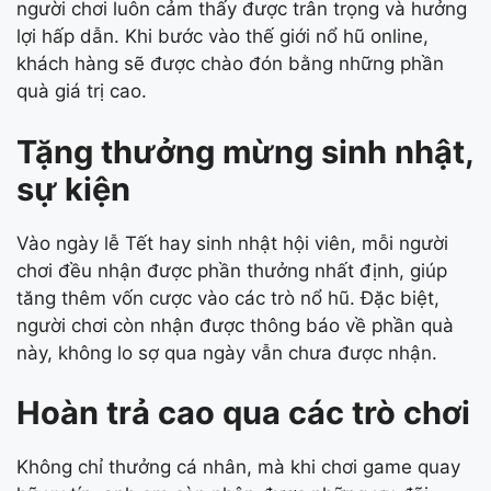
người chơi luôn cảm thấy được trân trọng và hưởng
lợi hấp dẫn. Khi bước vào thế giới nổ hũ online,
khách hàng sẽ được chào đón bằng những phần
quà giá trị cao.
Tặng thưởng mừng sinh nhật,
sự kiện
Vào ngày lễ Tết hay sinh nhật hội viên, mỗi người
chơi đều nhận được phần thưởng nhất định, giúp
tăng thêm vốn cược vào các trò nổ hũ. Đặc biệt,
người chơi còn nhận được thông báo về phần quà
này, không lo sợ qua ngày vẫn chưa được nhận.
Hoàn trả cao qua các trò chơi
Không chỉ thưởng cá nhân, mà khi chơi game quay