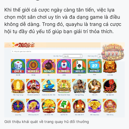
Khi thế giới cá cược ngày càng tân tiến, việc lựa
chọn một sân chơi uy tín và đa dạng game là điều
không dễ dàng. Trong đó, quayhu là trang cá cược
hội tụ đầy đủ yếu tố giúp bạn giải trí thỏa thích.
Giới thiệu khái quát về trang quay hũ đổi thưởng