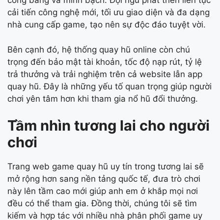
công bằng và minh bạch. Đội ngũ phát triển liên tục
cải tiến công nghệ mới, tối ưu giao diện và đa dạng
nhà cung cấp game, tạo nên sự độc đáo tuyệt vời.
Bên cạnh đó, hệ thống quay hũ online còn chú
trọng đến bảo mật tài khoản, tốc độ nạp rút, tỷ lệ
trả thưởng và trải nghiệm trên cả website lẫn app
quay hũ. Đây là những yếu tố quan trọng giúp người
chơi yên tâm hơn khi tham gia nổ hũ đổi thưởng.
Tầm nhìn tương lai cho người
chơi
Trang web game quay hũ uy tín trong tương lai sẽ
mở rộng hơn sang nền tảng quốc tế, đưa trò chơi
này lên tầm cao mới giúp anh em ở khắp mọi nơi
đều có thể tham gia. Đồng thời, chúng tôi sẽ tìm
kiếm và hợp tác với nhiều nhà phân phối game uy