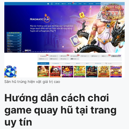
Săn hũ trúng hiện vật giá trị cao
Hướng dẫn cách chơi
game quay hũ tại trang
uy tín