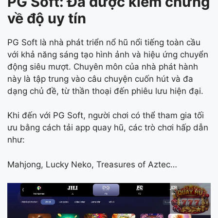
PG Soft: Đã được kiểm chứng
về độ uy tín
PG Soft là nhà phát triển nổ hũ nổi tiếng toàn cầu
với khả năng sáng tạo hình ảnh và hiệu ứng chuyển
động siêu mượt. Chuyên môn của nhà phát hành
này là tập trung vào câu chuyện cuốn hút và đa
dạng chủ đề, từ thần thoại đến phiêu lưu hiện đại.
Khi đến với PG Soft, người chơi có thể tham gia tối
ưu bằng cách tải app quay hũ, các trò chơi hấp dẫn
như:
Mahjong, Lucky Neko, Treasures of Aztec…