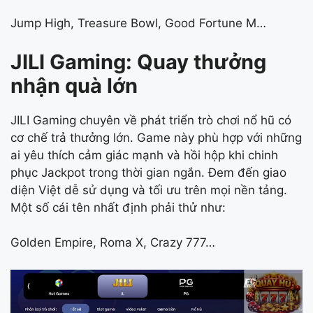
Jump High, Treasure Bowl, Good Fortune M…
JILI Gaming: Quay thưởng
nhận quà lớn
JILI Gaming chuyên về phát triển trò chơi nổ hũ có
cơ chế trả thưởng lớn. Game này phù hợp với những
ai yêu thích cảm giác mạnh và hồi hộp khi chinh
phục Jackpot trong thời gian ngắn. Đem đến giao
diện Việt dễ sử dụng và tối ưu trên mọi nền tảng.
Một số cái tên nhất định phải thử như:
Golden Empire, Roma X, Crazy 777…