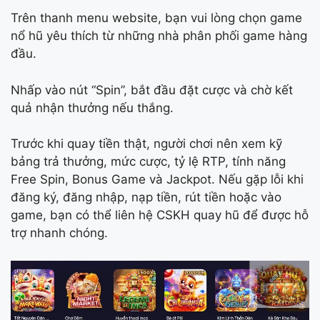
Trên thanh menu website, bạn vui lòng chọn game
nổ hũ yêu thích từ những nhà phân phối game hàng
đầu.
Nhấp vào nút “Spin”, bắt đầu đặt cược và chờ kết
quả nhận thưởng nếu thắng.
Trước khi quay tiền thật, người chơi nên xem kỹ
bảng trả thưởng, mức cược, tỷ lệ RTP, tính năng
Free Spin, Bonus Game và Jackpot. Nếu gặp lỗi khi
đăng ký, đăng nhập, nạp tiền, rút tiền hoặc vào
game, bạn có thể liên hệ CSKH quay hũ để được hỗ
trợ nhanh chóng.