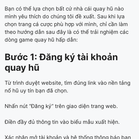
Bạn có thể lựa chọn bất cứ nhà cái quay hũ nào
mình yêu thích do chúng tôi đề xuất. Sau khi lựa
chọn trang cá cược phù hợp với mình, chỉ cần làm
theo hướng dẫn sau đây là có thể trải nghiệm các
dòng game quay hũ hấp dẫn:
Bước 1: Đăng ký tài khoản
quay hũ
Từ trình duyệt website, tìm đúng link vào nền tảng
nổ hũ uy tín bạn đã chọn.
Nhấn nút “Đăng ký” trên giao diện trang web.
Điền đầy đủ thông tin vào biểu mẫu xuất hiện.
Xác nhận mở tài khoản và hệ thống thông báo bạn